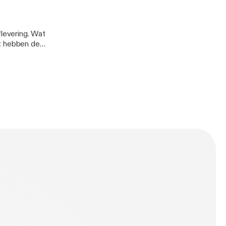
levering. Wat
at hebben de
 de tijd om de
aakt met