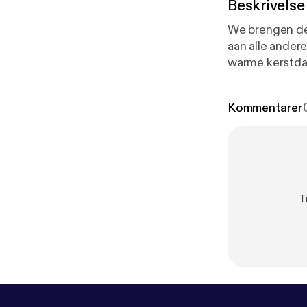
Beskrivelse
We brengen de
aan alle ander
warme kerstdag
alleen onze ei
activiteiten di
Kommentarer
T