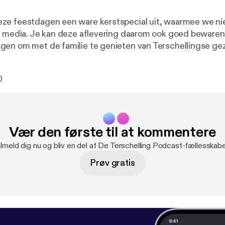
ze feestdagen een ware kerstspecial uit, waarmee we n
e media. Je kan deze aflevering daarom ook goed bewaren
en om met de familie te genieten van Terschellingse geze
gen kerstervaringen komen aan bod, maar ook de leuke ker
e Terschelling deze winter te bieden heeft.
0
Vær den første til at kommentere
ilmeld dig nu og bliv en del af De Terschelling Podcast-fællesskabe
Prøv gratis