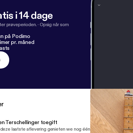
tis i 14 dage
fter prøveperioden.
·
Opsig når som
un på Podimo
imer pr. måned
asts
s
er
en Terschellinger toegift
 deze laatste aflevering genieten we nog één keer van Terschellin