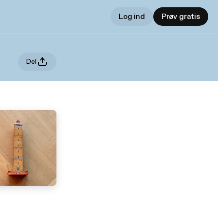
Log ind
Prøv gratis
Del