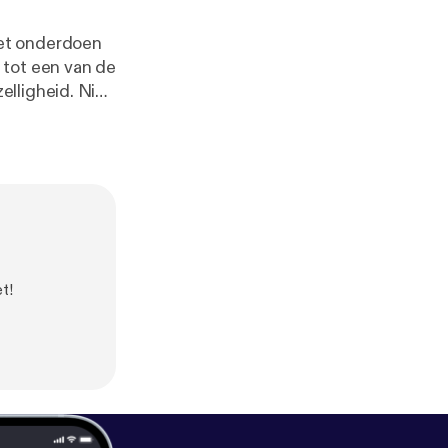
iet onderdoen
 tot een van de
lligheid. Niet
stige
t!