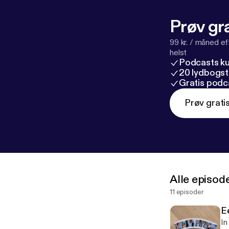
Prøv gra
99 kr. / måned e
helst
Podcasts k
20 lydbogst
Gratis podc
Prøv grati
Alle episod
11 episoder
E
In