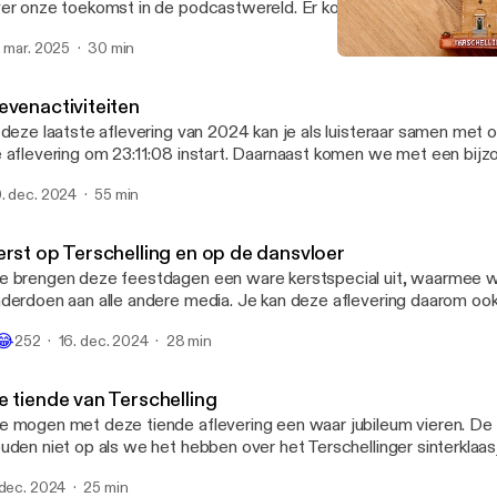
er onze toekomst in de podcastwereld. Er komen nog enkele nieuw
rwijl we terugblikken op ons Terschellinger avontuur. Op de valre
. mar. 2025
30 min
t eerst gebruik van sound effects... En tot slot – de vergeten sho
Kerst op Terschelling en o
ar Goes Junior!
De Terschelling Podcast
evenactiviteiten
 deze laatste aflevering van 2024 kan je als luisteraar samen met on
 aflevering om 23:11:08 instart. Daarnaast komen we met een bijz
rrassing. De onderwerpen gaan alle kanten op, van een eindejaarsq
. dec. 2024
55 min
atste bespreking van de het rattenprobleem. We wensen iedereen i
n zalig nieuwjaar.
erst op Terschelling en op de dansvloer
 brengen deze feestdagen een ware kerstspecial uit, waarmee w
derdoen aan alle andere media. Je kan deze aflevering daarom o
t een van de warme kerstdagen om met de familie te genieten van
😂
252
16. dec. 2024
28 min
zelligheid. Niet alleen onze eigen kerstervaringen komen aan bod,
uke kerstige activiteiten die Terschelling deze winter te bieden hee
e tiende van Terschelling
 mogen met deze tiende aflevering een waar jubileum vieren. De 
uden niet op als we het hebben over het Terschellinger sinterklaas
ve podcast. Het is ook tijd om terug te kijken op het ontstaan van D
 dec. 2024
25 min
dcast.