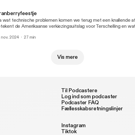
ranberryfeestje
 wat technische problemen komen we terug met een knallende af
tekent de Amerikaanse verkiezingsuitslag voor Terschelling en w
gelsen het prachteiland ooit aangedaan? We nemen eindelijk goed
. nov. 2024
27 min
anberry te bewonderen en Sjors heeft het een en ander meegem
lloween.
Vis mere
Til Podcastere
Log ind som podcaster
Podcaster FAQ
Fællesskabsretningslinjer
Instagram
Tiktok