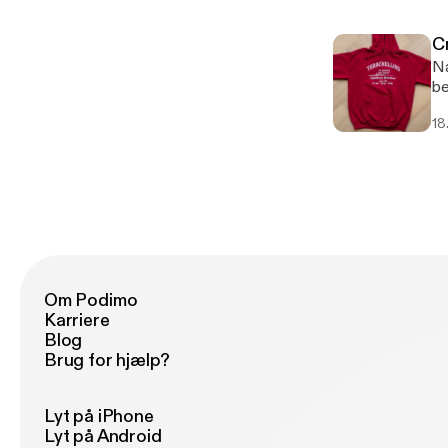
C
Na
be
En
18
cr
Ha
Om Podimo
Karriere
Blog
Brug for hjælp?
Lyt på iPhone
Lyt på Android