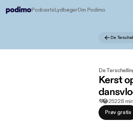
Podcasts
Lydbøger
Om Podimo
De Terschel
De Terschelli
Kerst o
dansvlo
💜
😂
252
28 min
Prøv gratis