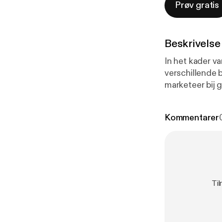
Prøv gratis
Beskrivelse
In het kader v
verschillende b
marketeer bij 
aan kop.
Kommentarer
Til