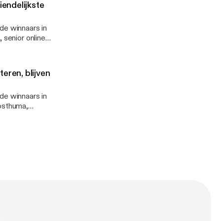
iendelijkste
de winnaars in
 senior online
 Energie branche
eren, blijven
de winnaars in
Posthuma,
e aan kop. Een
organisatie en