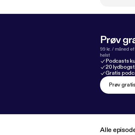
Prøv gra
99 kr. / måned e
helst
Podcasts k
20 lydbogst
Gratis podc
Prøv grati
Alle episod