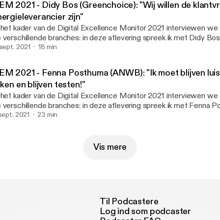
EM 2021 - Didy Bos (Greenchoice): "Wij willen de klantvr
ergieleverancier zijn"
 het kader van de Digital Excellence Monitor 2021 interviewen we 
 verschillende branches: in deze aflevering spreek ik met Didy Bos,
rketeer bij groene energieleverancier Greenchoice. Zij gaat in de
 sept. 2021
18 min
n kop.
EM 2021 - Fenna Posthuma (ANWB): "Ik moet blijven luist
jken en blijven testen!"
 het kader van de Digital Excellence Monitor 2021 interviewen we 
 verschillende branches: in deze aflevering spreek ik met Fenna 
oductmarketeer ANWB Credit Card. Zij gaat in de Finance branch
 sept. 2021
23 min
sprek over winnen, covid-uitdagingen, klantonderzoek, ANWB als 
g veel meer. Link: https://dem2021.wuaglobal.com/
Vis mere
Til Podcastere
Log ind som podcaster