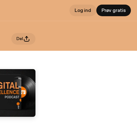
Log ind
Prøv gratis
Del