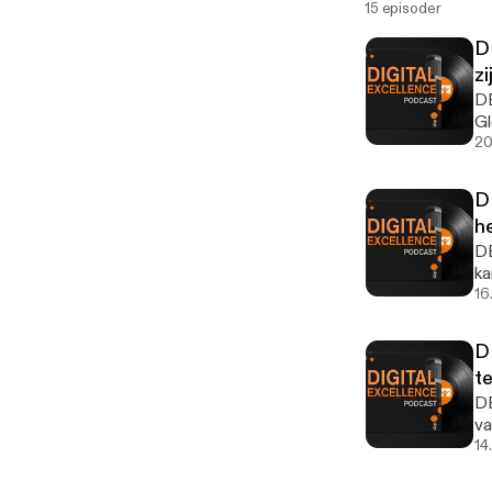
15 episoder
D
zi
DE
Gl
20
D
he
DE
ka
16
D
te
DE
va
14