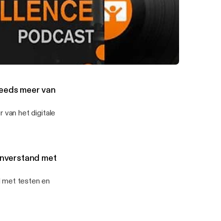
t eenvoudig
ig zijn" by WUA
choice): "Wij willen de klantvriendelijkste energieleverancier zijn"
t
teeds meer van
van het digitale
nverstand met
 met testen en