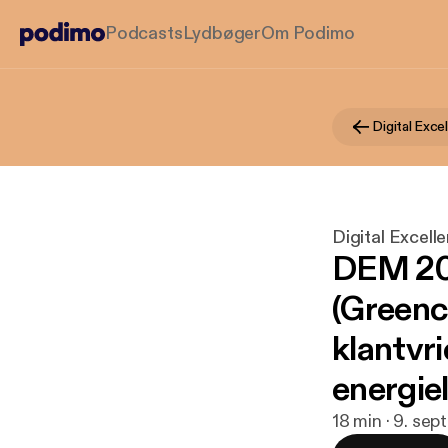
Podcasts
Lydbøger
Om Podimo
Digital Exc
Digital Excel
DEM 202
(Greench
klantvri
energiel
18 min · 9. sep