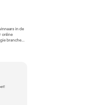
innaars in de
r online
rgie branche
bet!