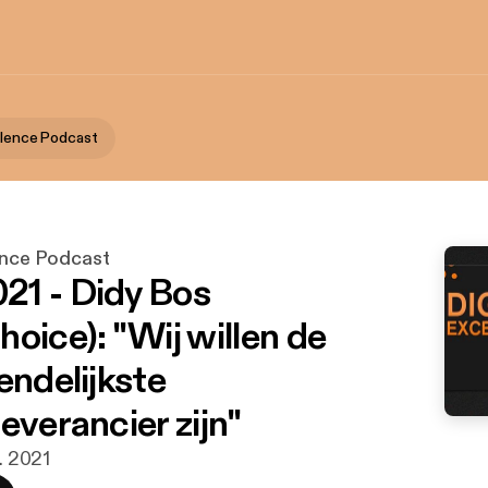
ellence Podcast
lence Podcast
1 - Didy Bos
oice): "Wij willen de
endelijkste
everancier zijn"
t. 2021