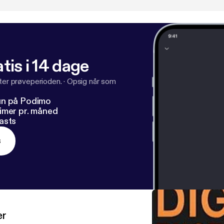
tis i 14 dage
fter prøveperioden.
·
Opsig når som
un på Podimo
imer pr. måned
asts
s
er