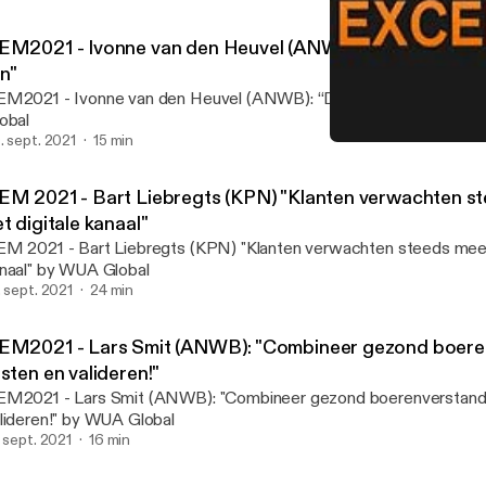
EM2021 - Ivonne van den Heuvel (ANWB): “Digitaal moe
jn"
M2021 - Ivonne van den Heuvel (ANWB): “Digitaal moet eenvoud
obal
. sept. 2021
15 min
DEM 2021 - Didy Bos (Green
Digital Excellence Podcas
EM 2021 - Bart Liebregts (KPN) "Klanten verwachten s
t digitale kanaal"
M 2021 - Bart Liebregts (KPN) "Klanten verwachten steeds meer 
naal" by WUA Global
. sept. 2021
24 min
EM2021 - Lars Smit (ANWB): "Combineer gezond boere
sten en valideren!"
M2021 - Lars Smit (ANWB): "Combineer gezond boerenverstand
lideren!" by WUA Global
. sept. 2021
16 min