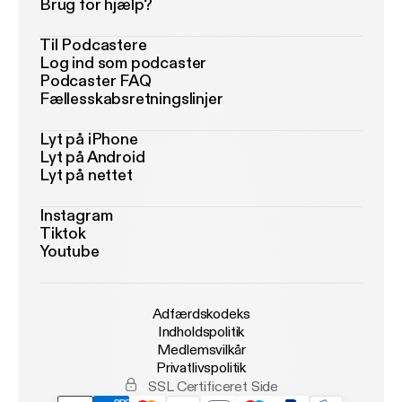
Brug for hjælp?
Til Podcastere
Log ind som podcaster
Podcaster FAQ
Fællesskabsretningslinjer
Lyt på iPhone
Lyt på Android
Lyt på nettet
Instagram
Tiktok
Youtube
Adfærdskodeks
Indholdspolitik
Medlemsvilkår
Privatlivspolitik
SSL Certificeret Side