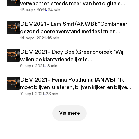
verwachten steeds meer van het digitale
journeys based on validated research models. With
-
kanaal"
16. sept. 2021
24 min
the Digital Experience Benchmark of more than
27,500+ websites and apps, we provide insight,
DEM2021 - Lars Smit (ANWB): "Combineer
direction and energy to organizations in more than
gezond boerenverstand met testen en
21 countries in order to strive for digital excellence.
-
valideren!"
14. sept. 2021
16 min
DEM 2021 - Didy Bos (Greenchoice): "Wij
willen de klantvriendelijkste
-
energieleverancier zijn"
9. sept. 2021
18 min
DEM 2021 - Fenna Posthuma (ANWB): "Ik
moet blijven luisteren, blijven kijken en blijven
-
testen!"
7. sept. 2021
23 min
Vis mere