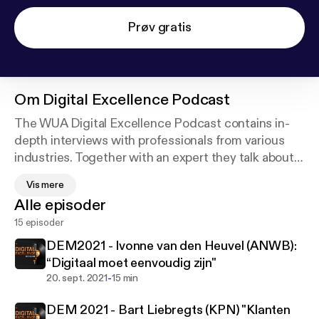
Prøv gratis
Om
Digital Excellence Podcast
The WUA Digital Excellence Podcast contains in-
depth interviews with professionals from various
industries. Together with an expert they talk about
achieving Digital Excellence. How do they handle
Vis mere
this? What drives them? Learn from the
Alle episoder
conversations and be inspired.
15 episoder
WUA is an independent research agency in the field
DEM2021 - Ivonne van den Heuvel (ANWB):
of digital experience benchmarking. Every year,
“Digitaal moet eenvoudig zijn"
WUA maps the experience of more than 50,000
-
20. sept. 2021
15 min
(potential) customers in the field of digital
DEM 2021 - Bart Liebregts (KPN) "Klanten
acquisition, retention and service customer