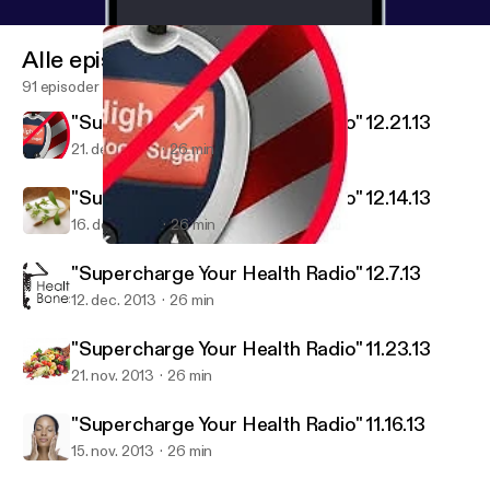
Alle episoder
91 episoder
"Supercharge Your Health Radio" 12.21.13
21. dec. 2013
26 min
"Supercharge Your Health Radio" 12.14.13
16. dec. 2013
26 min
"Supercharge Your Health Radio" 12.21.13
Exodus Health Center
"Supercharge Your Health Radio" 12.7.13
12. dec. 2013
26 min
"Supercharge Your Health Radio" 11.23.13
21. nov. 2013
26 min
"Supercharge Your Health Radio" 11.16.13
15. nov. 2013
26 min