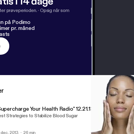
tis i 14 dage
fter prøveperioden.
·
Opsig når som
un på Podimo
imer pr. måned
asts
s
er
Supercharge Your Health Radio" 12.21.13
st Strategies to Stabilize Blood Sugar
. dec. 2013
26 min