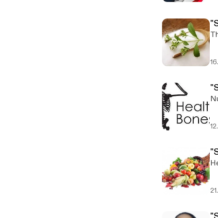
"
Th
16
"
Nu
12
"
He
21
"