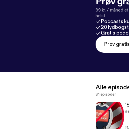
Prøv gra
99 kr. / måned e
helst
Podcasts k
20 lydbogst
Gratis podc
Prøv grati
Alle episod
91 episoder
"
Be
21