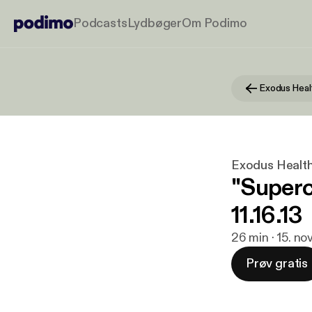
Podcasts
Lydbøger
Om Podimo
Exodus Heal
Exodus Health
"Superc
11.16.13
26 min · 15. no
Prøv gratis