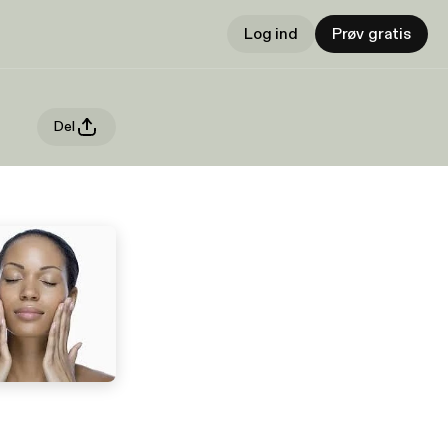
Log ind
Prøv gratis
Del