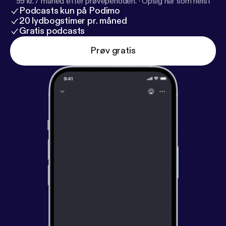
99 kr. / måned efter prøveperioden.
·
Opsig når som helst
Podcasts kun på Podimo
20 lydbogstimer pr. måned
Gratis podcasts
Prøv gratis