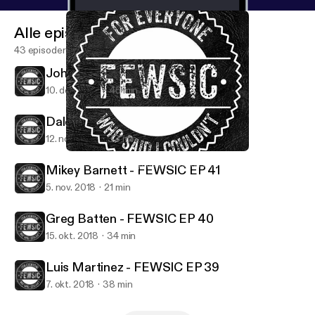
Alle episoder
43 episoder
Johnathan Billy - FEWSIC EP 43
10. dec. 2018
45 min
Dale Witwer - FEWSIC EP 42
12. nov. 2018
33 min
Dale Witwer - FEWSIC EP 42
FEWSIC - For Everyone Who Said I Couldn't
Mikey Barnett - FEWSIC EP 41
5. nov. 2018
21 min
Greg Batten - FEWSIC EP 40
15. okt. 2018
34 min
Luis Martinez - FEWSIC EP 39
7. okt. 2018
38 min