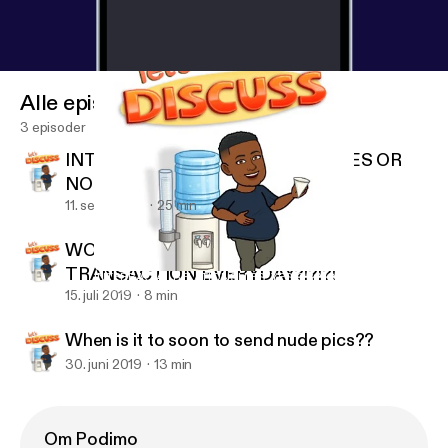
Alle episoder
3 episoder
INTERRACIAL RELATIONSHIPS. YES OR
NO
11. sept. 2019
25 min
WOULD YOU GIVE AN ORAL
TRANSACTION EVERYDAY?!?!?!
INTERRACIAL RELATIONSHIPS. YES OR NO
Gay N Rose’
15. juli 2019
8 min
When is it to soon to send nude pics??
30. juni 2019
13 min
Om Podimo