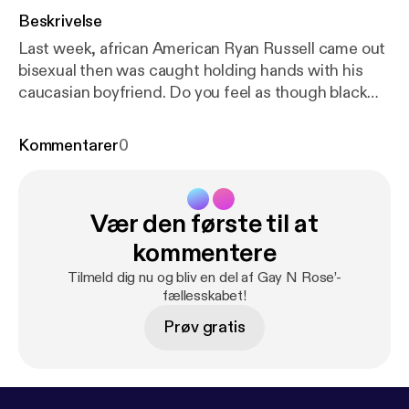
Beskrivelse
Last week, african American Ryan Russell came out
bisexual then was caught holding hands with his
caucasian boyfriend. Do you feel as though black
men go to other races due to not liking their own
race or is it something else. Click and listen to our
Kommentarer
0
thoughts. --- Send in a voice message:
https://anch
or.fm/michael-drayton5/message
Support this
podcast:
https://anchor.fm/michael-drayton5/suppo
Vær den første til at
rt
[
https://anchor.fm/michael-drayton5/support
]
kommentere
Tilmeld dig nu og bliv en del af Gay N Rose’-
fællesskabet!
Prøv gratis