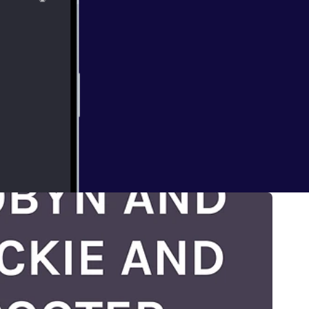
ECT
 HAVING FUN