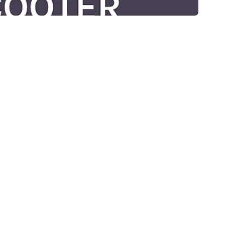
RIOUSLY!!
S "ROJA ROXZ" WITH ROBYN AND JACKIE AND SCOOTER DOO TOO