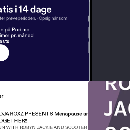
tis i 14 dage
fter prøveperioden.
·
Opsig når som
un på Podimo
imer pr. måned
asts
s
er
OJA ROXZ PRESENTS Menapause and you!! PERRRF
OGETHER!!
UN WITH ROBYN JACKIE AND SCOOTER DOO TOO!! WE ARE