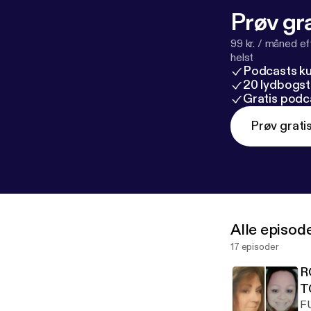
Prøv gra
99 kr. / måned e
helst
Podcasts k
20 lydbogst
Gratis podc
Prøv grati
Alle episod
17 episoder
R
T
F