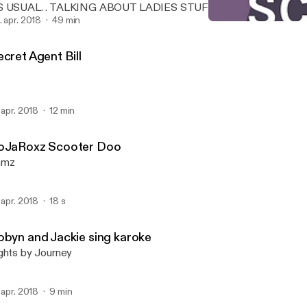
S USUAL. . TALKING ABOUT LADIES STUFF MIXING IT UP SE
7 NOTHING REALLY DIRTY.. JUST TWISTING A FEW NUTS HERE
. apr. 2018
49 min
Secret Agent Bill
ND THERE,,
HNPK STUDIOS PRESENT
cret Agent Bill
. apr. 2018
12 min
oJaRoxz Scooter Doo
amz
. apr. 2018
18 s
obyn and Jackie sing karoke
ghts by Journey
. apr. 2018
9 min