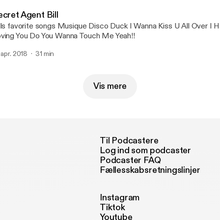
cret Agent Bill
orite songs Musique Disco Duck I Wanna Kiss U All Over I Hate myself For
ving You Do You Wanna Touch Me Yeah!!
. apr. 2018
31 min
Vis mere
Til Podcastere
Log ind som podcaster
Podcaster FAQ
Fællesskabsretningslinjer
Instagram
Tiktok
Youtube