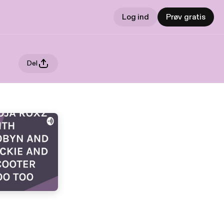
Log ind
Prøv gratis
Del