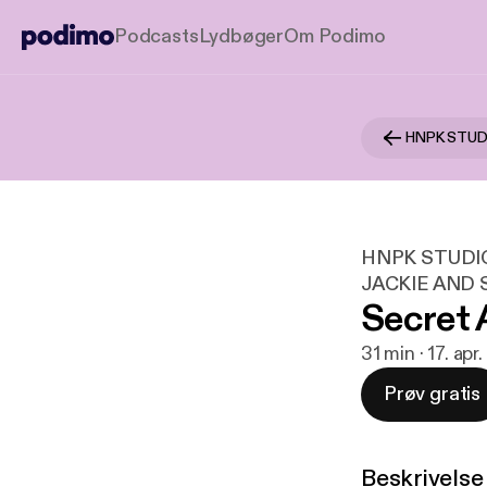
Podcasts
Lydbøger
Om Podimo
HNPK STUDI
JACKIE AND
Secret 
31 min · 17. apr
Prøv gratis
Beskrivelse