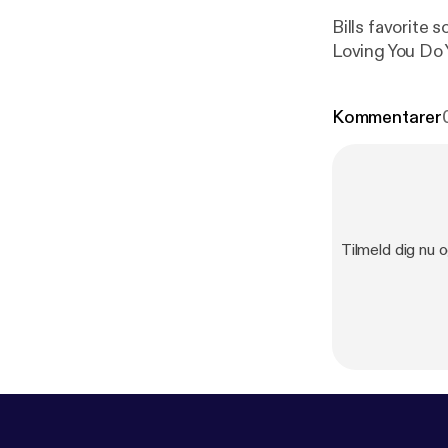
Bills favorite songs Musique Disco Duck I Wanna Kiss U All Ov
Loving You Do
Kommentarer
Tilmeld dig n