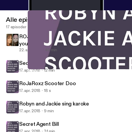
Alle episoder
17 episoder
ROJA ROXZ PRESENTS Menapause and
you!! PERRRFECT TOGETHER!!
22. apr. 2018
49 min
Secret Agent Bill
17. apr. 2018
12 min
Robyn and Jackie sing karoke
HNPK STUDIOS PRESENTS "ROJA ROXZ" WITH ROBYN AND 
RoJaRoxz Scooter Doo
17. apr. 2018
18 s
Robyn and Jackie sing karoke
17. apr. 2018
9 min
Secret Agent Bill
17. apr. 2018
31 min