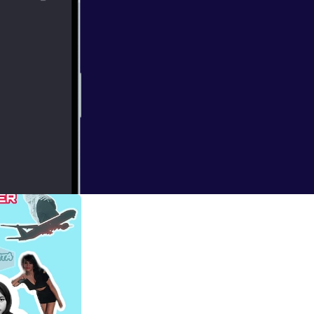
tighfar :")
h ya unfaedah,