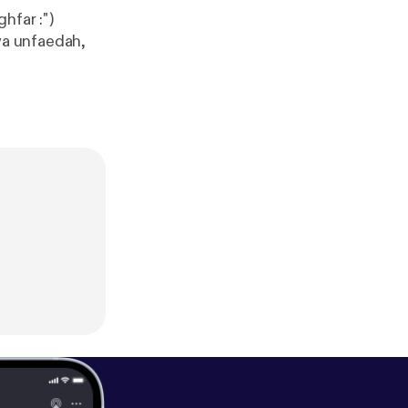
hfar :")
ya unfaedah,