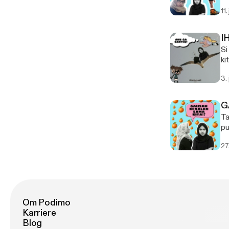
ma
11.
I
Si
ki
3. 
G
Ta
pu
27
Om Podimo
Karriere
Blog