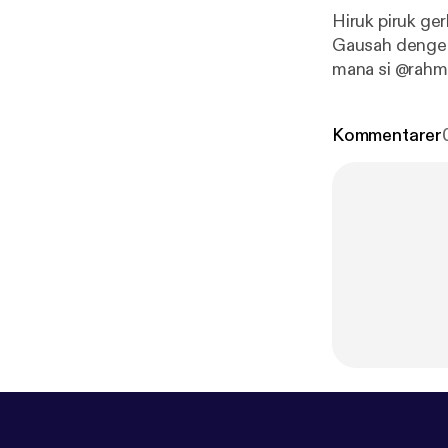
Hiruk piruk ge
Gausah denger
mana si @rah
Kommentarer