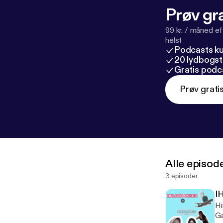
Prøv gra
99 kr. / måned e
helst
Podcasts k
20 lydbogst
Gratis podc
Prøv grati
Alle episod
3 episoder
I
Hi
Ga