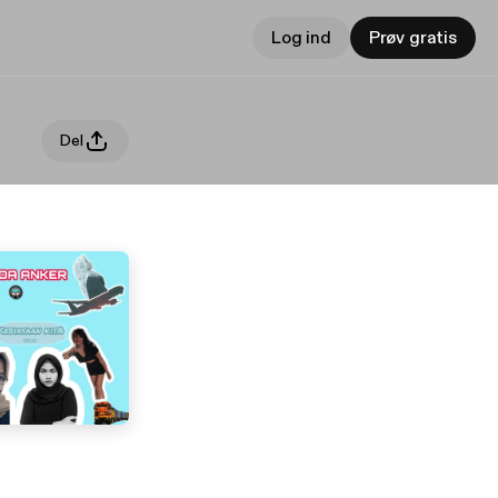
Log ind
Prøv gratis
Del