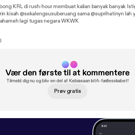
rbong KRL di rush-hour membuat kalian banyak banyak Istig
in kisah @sekalengsusuberuang sama @suprihatinyn lah 
mahameh lagi tugas negara WKWK
0
Vær den første til at kommentere
Tilmeld dig nu og bliv en del af Kebiasaan kitA-fællesskabet!
Prøv gratis