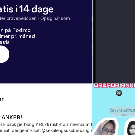
tis i 14 dage
fter prøveperioden.
·
Opsig når som
un på Podimo
imer pr. måned
asts
s
er
H ANKER !
ruk piruk gerbong KRL di rush-hour membuat kalian banyak banyak Is
usah dengerin kisah @sekalengsusuberuang sama @suprihatinyn la