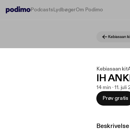
Podcasts
Lydbøger
Om Podimo
Kebiasaan k
Kebiasaan kit
IH ANK
14 min · 11. juli
Prøv gratis
Beskrivelse