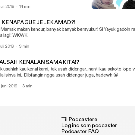
na si @rahmahameh lagi tugas negara WKWK
 juli 2019
14 min
IH ANKER !
Kebiasaan kitA
H KENAPA GUE JELEK AMAD?!
 Mamak makan kencur, banyak banyak bersyukur! Si Yayuk gadoin ra
ta lagi! WKWK
juli 2019
9 min
AUSAH KENALAN SAMA KITA!?
k usahlah kau kenal kami, tak usah didengar.. nanti kau sakoto lope w
la isinya ini.. Dibilangin ngga usah didengar juga, hadewh 😒
. juni 2019
3 min
Til Podcastere
Log ind som podcaster
Podcaster FAQ