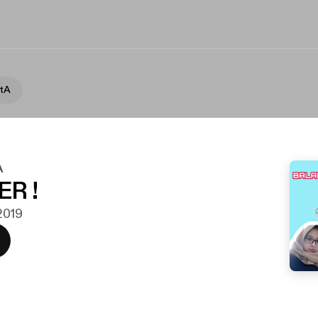
itA
A
ER !
 2019