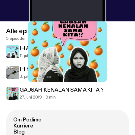
Alle episoder
3 episoder
IH ANKER !
11. juli 2019
14 min
IH KENAPA GUE JELEK AMAD?!
3. juli 2019
9 min
GAUSAH KENALAN SAMA KITA!?
Kebiasaan kitA
GAUSAH KENALAN SAMA KITA!?
27. juni 2019
3 min
Om Podimo
Karriere
Blog