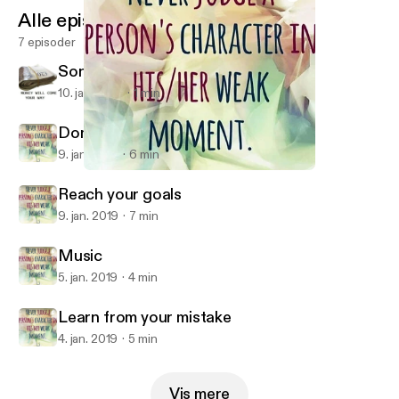
Alle episoder
7 episoder
Song by Me
10. jan. 2019
1 min
Domestic Violence
9. jan. 2019
6 min
Domestic Violence
Miss Wall
Reach your goals
9. jan. 2019
7 min
Music
5. jan. 2019
4 min
Learn from your mistake
4. jan. 2019
5 min
Vis mere