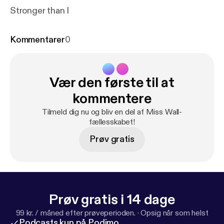
Stronger than I
Kommentarer
0
Vær den første til at
kommentere
Tilmeld dig nu og bliv en del af Miss Wall-
fællesskabet!
Prøv gratis
Prøv gratis i 14 dage
99 kr. / måned efter prøveperioden.
·
Opsig når som helst
Podcasts kun på Podimo