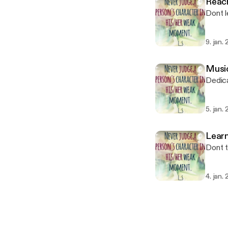
Reach
Dont l
9. jan.
Musi
Dedic
5. jan.
Learn
Dont t
4. jan.