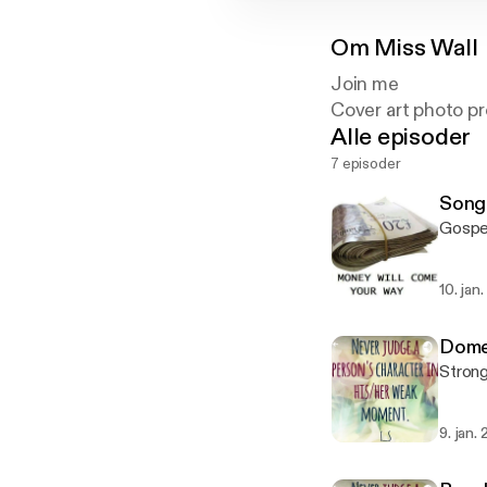
Om
Miss Wall
Join me
Cover art photo p
Alle episoder
7 episoder
Song
Gospe
10. jan
Dome
Strong
9. jan.