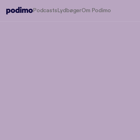
Podcasts
Lydbøger
Om Podimo