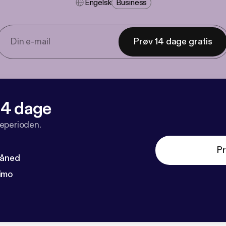
Engelsk
Business
Prøv 14 dage gratis
 14 dage
veperioden.
Pr
måned
imo