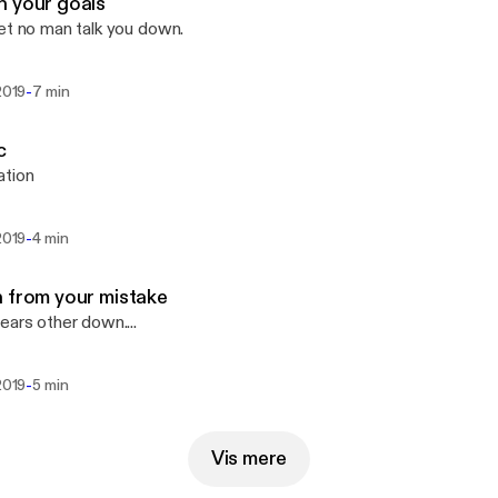
 your goals
et no man talk you down.
-
 2019
7 min
c
ation
-
 2019
4 min
 from your mistake
ears other down....
-
 2019
5 min
Vis mere