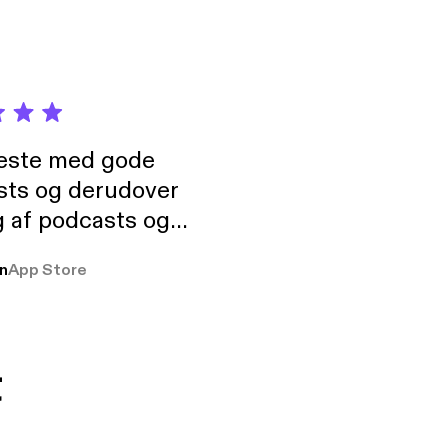
neste med gode
sts og derudover
 af podcasts og
rmt anbefales, om
n
App Store
udelukkende pga
 Klovn podcast,
g Han duo 😁 👍
t