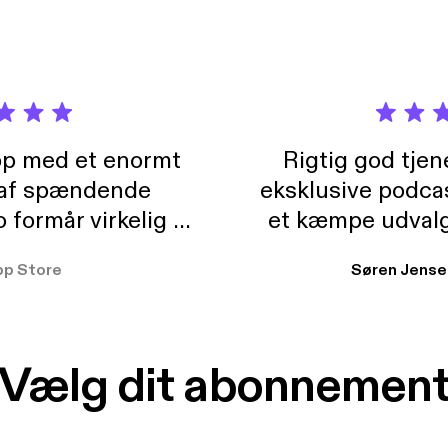
pp med et enormt
Rigtig god tje
 af spændende
eksklusive podca
formår virkelig at
et kæmpe udvalg
 der takler de lidt
lydbøger. Kan va
pp Store
Søren Jense
r. At der så også
ikke andet så 
 til en billig pris,
Dårligdommerne,
et min favorit app.
Hakkedrengene o
Vælg dit abonnemen