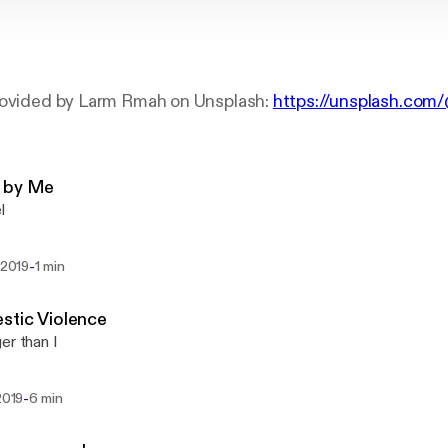
rovided by Larm Rmah on Unsplash:
https://unsplash.com
 by Me
l
-
. 2019
1 min
stic Violence
er than I
-
 2019
6 min