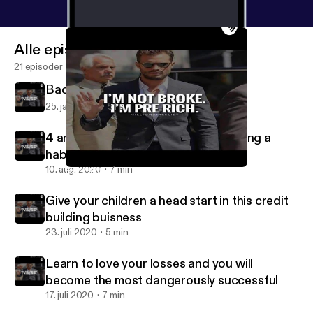
Alle episoder
21 episoder
Back at it
25. jan. 2022
51 s
4 am wake up calls we back to building a
habit we back to building a routine
10. aug. 2020
7 min
Back at it
Morrocco_caine
Give your children a head start in this credit
building buisness
23. juli 2020
5 min
Learn to love your losses and you will
become the most dangerously successful
17. juli 2020
7 min