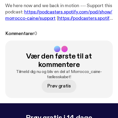
We here now and we back in motion --- Support this
podcast:
https://podcasters.spotify.com/pod/show/
morrocco-caine/support
[
https://podcasters.spotify.
com/pod/show/morrocco-caine/support
]
Kommentarer
0
Vær den første til at
kommentere
Tilmeld dig nu og bliv en del af Morrocco_caine-
fællesskabet!
Prøv gratis
Prøv gratis i 14 dage