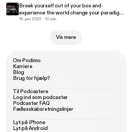
Break yourself out of your box and
experience the world change your paradigm
live to the fullest
18. juni 2020
10 min
Vis mere
Om Podimo
Karriere
Blog
Brug for hjælp?
Til Podcastere
Log ind som podcaster
Podcaster FAQ
Fællesskabsretningslinjer
Lyt på iPhone
Lyt på Android