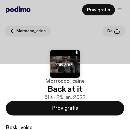
Prøv gratis
Morrocco_caine
Del
Morrocco_caine
Back at it
51 s · 25. jan. 2022
Prøv gratis
Beskrivelse