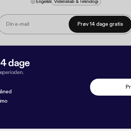
Engelsk
Videnskab & Teknologi
Prøv 14 dage gratis
 14 dage
veperioden.
Pr
måned
imo