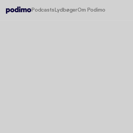
Podcasts
Lydbøger
Om Podimo