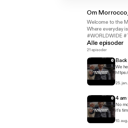
Om
Morrocco
Welcome to the M
Where everyday is 
#WORLDWIDE #T
Alle episoder
#KingsNQueensUnl
y.com/pod/show/m
21 episoder
Back 
We here no
https
[http
25. jan
4 am 
No mor
it's t
everything 
10. aug
https
[http