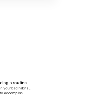
/podcasters.spotif
ding a routine
n your bad habits ..
 to accomplish