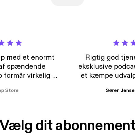
pp med et enormt
Rigtig god tje
 af spændende
eksklusive podca
formår virkelig at
et kæmpe udvalg
 der takler de lidt
lydbøger. Kan va
pp Store
Søren Jense
r. At der så også
ikke andet så 
 til en billig pris,
Dårligdommerne,
et min favorit app.
Hakkedrengene o
Vælg dit abonnemen