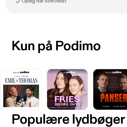
Opsig når som helst
Kun på Podimo
Populære lydbøger