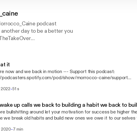
_caine
orrocco_Caine podcast
another day to be a better you
heTakeOver
imited #AllFlexNoBreaks Support this podcast:
https:/
orrocco-caine/support
at it
w and we back in motion --- Support this podcast:
://podcasters.spotify.com/pod/show/morrocco-caine/support
s://podcasters.spotify.com/pod/show/morrocco-caine/support]
-
. 2022
51 s
wake up calls we back to building a habit we back to buil
e bullshitting around let your motivation for success be higher the
ime we break old habits and build new ones we owe it to our selves
we've wanted in life --- Support this podcast:
-
. 2020
7 min
://podcasters.spotify.com/pod/show/morrocco-caine/support
s://podcasters.spotify.com/pod/show/morrocco-caine/support]