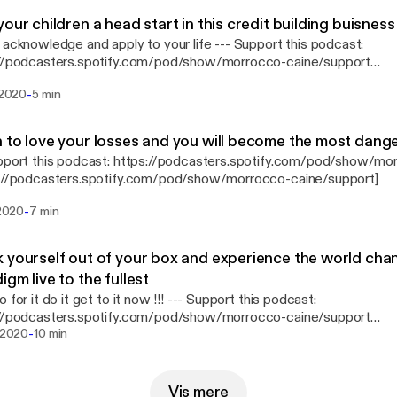
your children a head start in this credit building buisness
nowledge and apply to your life --- Support this podcast:
://podcasters.spotify.com/pod/show/morrocco-caine/support
s://podcasters.spotify.com/pod/show/morrocco-caine/support]
-
i 2020
5 min
 to love your losses and you will become the most dang
s://podcasters.spotify.com/pod/show/morrocco-caine/support]
-
 2020
7 min
 yourself out of your box and experience the world cha
igm live to the fullest
it do it get to it now !!! --- Support this podcast:
://podcasters.spotify.com/pod/show/morrocco-caine/support
-
s://podcasters.spotify.com/pod/show/morrocco-caine/support]
i 2020
10 min
Vis mere