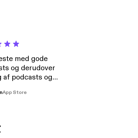
neste med gode
sts og derudover
 af podcasts og
rmt anbefales, om
n
App Store
udelukkende pga
 Klovn podcast,
g Han duo 😁 👍
t