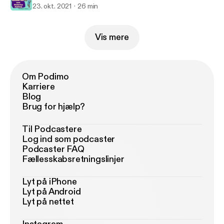
23. okt. 2021
26 min
Vis mere
Om Podimo
Karriere
Blog
Brug for hjælp?
Til Podcastere
Log ind som podcaster
Podcaster FAQ
Fællesskabsretningslinjer
Lyt på iPhone
Lyt på Android
Lyt på nettet