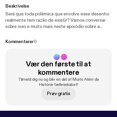
Beskrivelse
Será que toda polêmica que envolve esse desenho
realmente tem razão de existir? Vamos conversar
sobre isso e muito mais neste episódio sobre a
porquinha causadeira mais famosa dos últimos
tempos. --- Send in a voice message:
https://anchor.
Kommentarer
0
fm/muito-alem-da-histo/message
Vær den første til at
kommentere
Tilmeld dig nu og bliv en del af Muito Além da
História-fællesskabet!
Prøv gratis