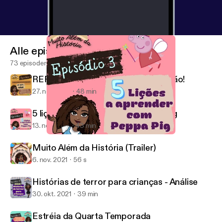
Alle episoder
73 episoder
REPRESENTATIVIDADE...só que não!
27. nov. 2021
48 min
5 lições a aprender com a Peppa Pig
13. nov. 2021
43 min
5 lições a aprender com a Peppa Pig
Muito Além da História
Muito Além da História (Trailer)
6. nov. 2021
56 s
Histórias de terror para crianças - Análise
30. okt. 2021
39 min
Estréia da Quarta Temporada