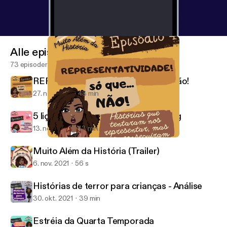
Alle episoder
73 episoder
REPRESENTATIVIDADE...só que não!
27. nov. 2021
48 min
5 lições a aprender com a Peppa Pig
13. nov. 2021
43 min
REPRESENTATIVIDADE...só que não!
Muito Além da História
Muito Além da História (Trailer)
6. nov. 2021
56 s
Histórias de terror para crianças - Análise
30. okt. 2021
39 min
Estréia da Quarta Temporada