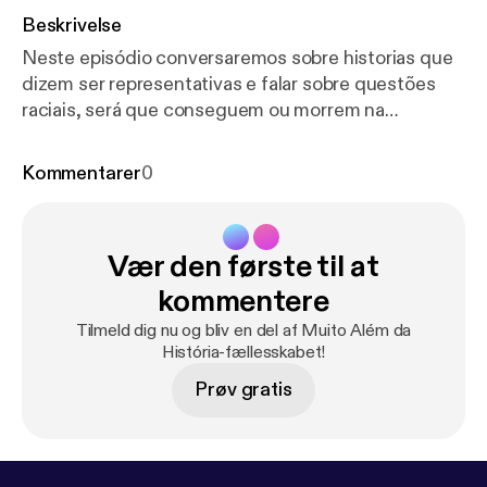
Beskrivelse
Neste episódio conversaremos sobre historias que
dizem ser representativas e falar sobre questões
raciais, será que conseguem ou morrem na
tentativa? --- Send in a voice message:
https://anch
or.fm/muito-alem-da-histo/message
Kommentarer
0
Vær den første til at
kommentere
Tilmeld dig nu og bliv en del af Muito Além da
História-fællesskabet!
Prøv gratis