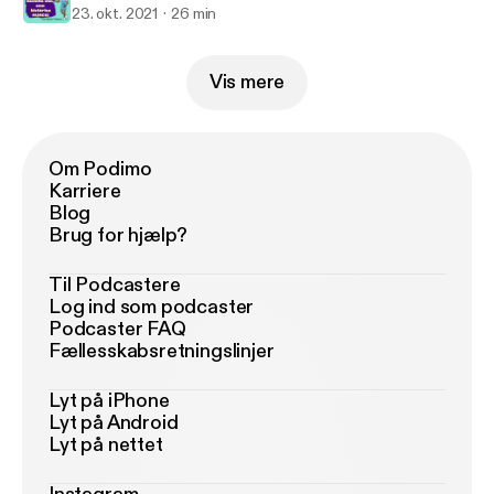
23. okt. 2021
26 min
Vis mere
Om Podimo
Karriere
Blog
Brug for hjælp?
Til Podcastere
Log ind som podcaster
Podcaster FAQ
Fællesskabsretningslinjer
Lyt på iPhone
Lyt på Android
Lyt på nettet