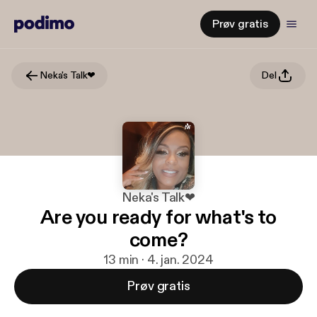
Prøv gratis
Neka's Talk❤
Del
Neka's Talk❤
Are you ready for what's to
come?
13 min · 4. jan. 2024
Prøv gratis