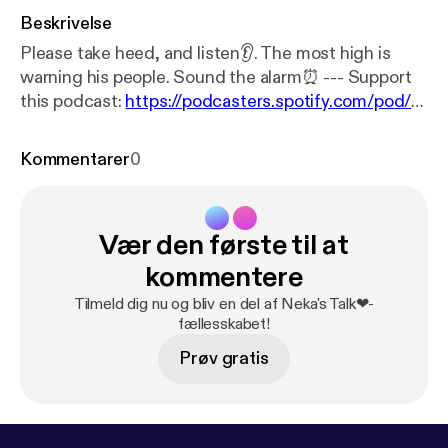
Beskrivelse
Please take heed, and listen👂. The most high is
warning his people. Sound the alarm⏰ --- Support
this podcast:
https://podcasters.spotify.com/pod/s
how/shanekadunnigan/support
[
https://podcasters.
spotify.com/pod/show/shanekadunnigan/support
]
Kommentarer
0
Vær den første til at
kommentere
Tilmeld dig nu og bliv en del af Neka's Talk❤-
fællesskabet!
Prøv gratis