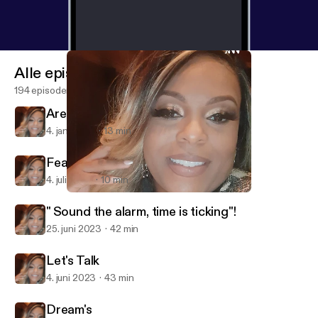
Alle episoder
194 episoder
Are you ready for what's to come?
4. jan. 2024
13 min
Fear Not, Live Your Life.
4. juli 2023
10 min
Are you ready for what's to come?
Neka's Talk❤
" Sound the alarm, time is ticking"!
25. juni 2023
42 min
Let's Talk
4. juni 2023
43 min
Dream's