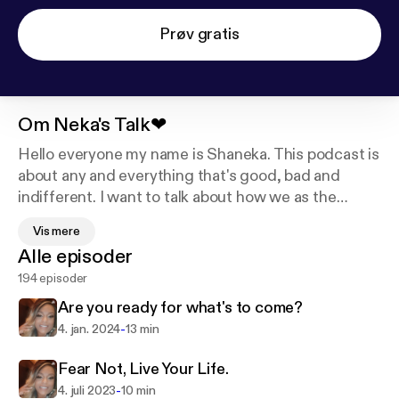
Prøv gratis
Om
Neka's Talk❤
Hello everyone my name is Shaneka. This podcast is
about any and everything that's good, bad and
indifferent. I want to talk about how we as the
people can improve, educate and learn from one
Vis mere
another's voices. Support this podcast:
https://podc
Alle episoder
asters.spotify.com/pod/show/shanekadunnigan/su
194 episoder
pport
Are you ready for what's to come?
-
4. jan. 2024
13 min
Fear Not, Live Your Life.
-
4. juli 2023
10 min