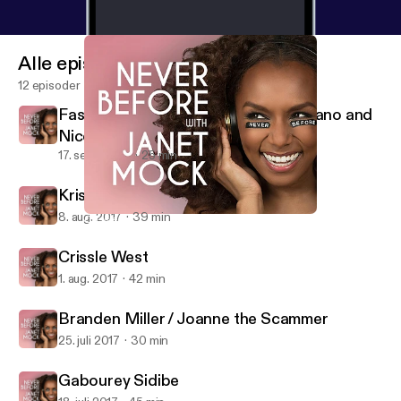
Alle episoder
12 episoder
Fashion Week Special: Christian Siriano and
Nicolette Mason
17. sept. 2017
25 min
Kris Jenner
8. aug. 2017
39 min
Crissle West
Never Before with Janet Mock
Crissle West
1. aug. 2017
42 min
Branden Miller / Joanne the Scammer
25. juli 2017
30 min
Gabourey Sidibe