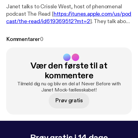
Janet talks to Crissle West, host of phenomenal
podcast The Read [
https://itunes.apple.com/us/pod
cast/the-read/id619369512?mt=2
]. They talk about
their love of books, Beyoncé, and the state of black
podcasts. Learn more about your ad choices. Visit
Kommentarer
0
podcastchoices.com/adchoices [
https://podcastch
oices.com/adchoices
]
Vær den første til at
kommentere
Tilmeld dig nu og bliv en del af Never Before with
Janet Mock-fællesskabet!
Prøv gratis
Prøv gratis i 14 dage