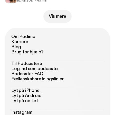
18. juli 2017
45 min
Vis mere
Om Podimo
Karriere
Blog
Brug for hjælp?
Til Podcastere
Log ind som podcaster
Podcaster FAQ
Fællesskabsretningslinjer
Lyt på iPhone
Lyt på Android
Lyt på nettet
Instagram