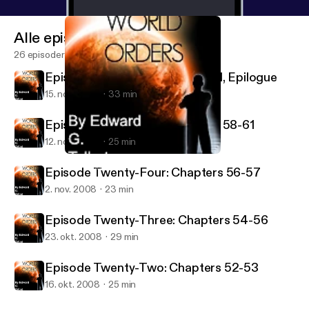
Alle episoder
26 episoder
Episode Twenty-Six: Chapter 61, Epilogue
15. nov. 2008
33 min
Episode Twenty-Five: Chapters 58-61
12. nov. 2008
25 min
Episode Twenty-Six: Chapter 61, Epilogue
New World Orders
Episode Twenty-Four: Chapters 56-57
2. nov. 2008
23 min
Episode Twenty-Three: Chapters 54-56
23. okt. 2008
29 min
Episode Twenty-Two: Chapters 52-53
16. okt. 2008
25 min