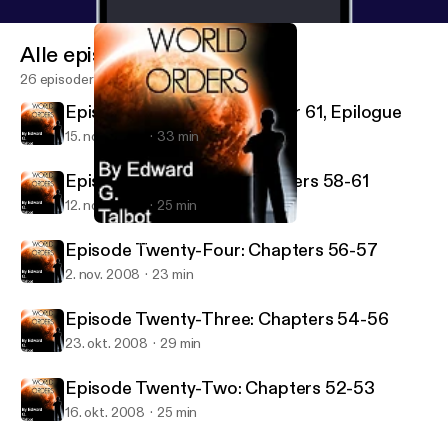
Alle episoder
26 episoder
Episode Twenty-Six: Chapter 61, Epilogue
15. nov. 2008
33 min
Episode Twenty-Five: Chapters 58-61
12. nov. 2008
25 min
Episode Twenty-Five: Chapters 58-61
New World Orders
Episode Twenty-Four: Chapters 56-57
2. nov. 2008
23 min
Episode Twenty-Three: Chapters 54-56
23. okt. 2008
29 min
Episode Twenty-Two: Chapters 52-53
16. okt. 2008
25 min