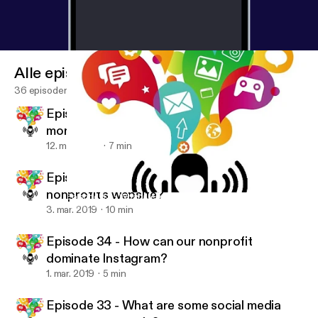
Alle episoder
36 episoder
Episode 36 - How can our nonprofit get
more monthly donors?
12. mar. 2019
7 min
Episode 35 - How can we improve our
nonprofit's website?
Episode 33 - What are some social media management tools?
Nonprofit Success Podcast
3. mar. 2019
10 min
Episode 34 - How can our nonprofit
dominate Instagram?
1. mar. 2019
5 min
Episode 33 - What are some social media