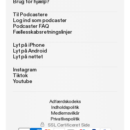
Brug for hjælp?
Til Podcastere
Log ind som podcaster
Podcaster FAQ
Fællesskabsretningslinjer
Lyt på iPhone
Lyt på Android
Lyt på nettet
Instagram
Tiktok
Youtube
Adfærdskodeks
Indholdspolitik
Medlemsvilkår
Privatlivspolitik
SSL Certificeret Side