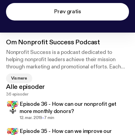
Prøv gratis
Om
Nonprofit Success Podcast
Nonprofit Success is a podcast dedicated to
helping nonprofit leaders achieve their mission
through marketing and promotional efforts. Each
episode will help answer your nonprofit marketing
Vis mere
questions so you can raise more awareness and
Alle episoder
impact more lives, discussing topics like: purpose,
36 episoder
social media, content marketing, marketing
strategy, partnerships, marketing technology,
Episode 36 - How can our nonprofit get
fundraising, communications, and more.
more monthly donors?
-
12. mar. 2019
7 min
Episode 35 - How can we improve our