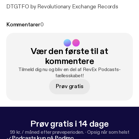
DTGTFO by Revolutionary Exchange Records
Kommentarer
0
Vær den første til at
kommentere
Tilmeld dig nu og bliv en del af RevEx Podcasts-
fællesskabet!
Prøv gratis
Prøv gratis i 14 dage
99 kr. / måned efter prøveperioden.
·
Opsig når som helst
Podcasts kun på Podimo