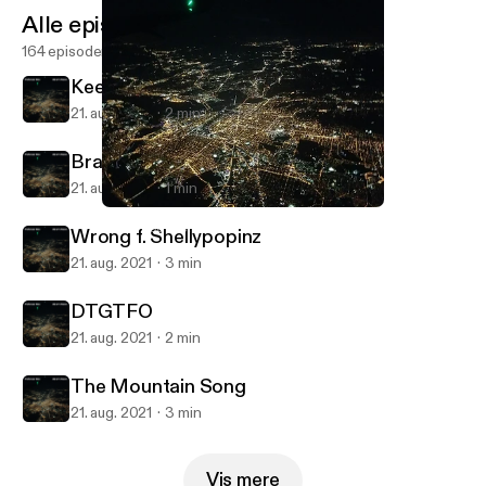
Alle episoder
164 episoder
Keep Your Hands To Yourself
21. aug. 2021
2 min
Brain Chemicals
21. aug. 2021
1 min
DTGTFO
RevEx Podcasts
Wrong f. Shellypopinz
21. aug. 2021
3 min
DTGTFO
21. aug. 2021
2 min
The Mountain Song
21. aug. 2021
3 min
Vis mere