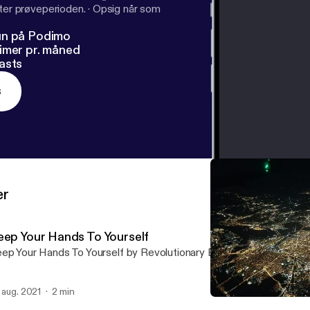
fter prøveperioden.
·
Opsig når som
un på Podimo
imer pr. måned
asts
s
er
eep Your Hands To Yourself
ep Your Hands To Yourself by Revolutionary Exchange Records
. aug. 2021
2 min
Keep Your Hands To Yourse