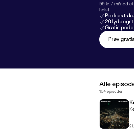
99 kr. / måned e
helst
Podcasts k
20 lydbogst
Gratis podc
Prøv grati
Alle episod
164 episoder
K
Ke
21