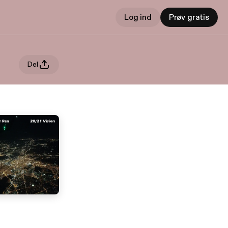
Log ind
Prøv gratis
Del