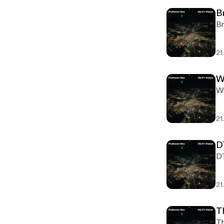
B
Br
21
W
Wr
21
D
DT
21
T
Th