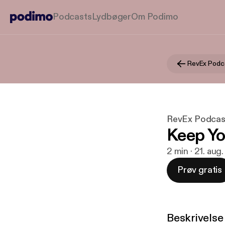
Podcasts
Lydbøger
Om Podimo
RevEx Podc
RevEx Podcas
Keep Yo
2 min · 21. aug
Prøv gratis
Beskrivelse