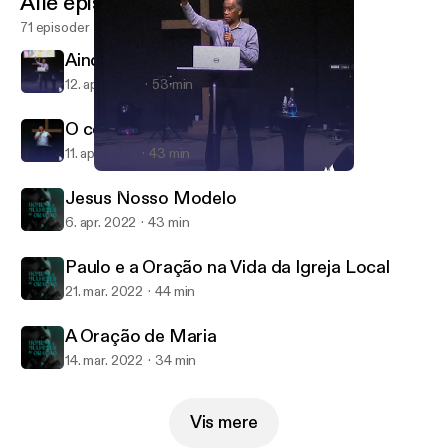
Alle episoder
71 episoder
Ainda Não é o Fim
12. apr. 2022
53 min
O cego de Jericó
11. apr. 2022
43 min
Ainda Não é o Fim
Reviver
Jesus Nosso Modelo
6. apr. 2022
43 min
Paulo e a Oração na Vida da Igreja Local
21. mar. 2022
44 min
A Oração de Maria
14. mar. 2022
34 min
Vis mere