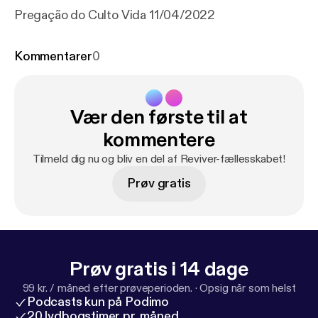
Pregação do Culto Vida 11/04/2022
Kommentarer
0
Vær den første til at
kommentere
Tilmeld dig nu og bliv en del af Reviver-fællesskabet!
Prøv gratis
Prøv gratis i 14 dage
99 kr. / måned efter prøveperioden.
·
Opsig når som helst
Podcasts kun på Podimo
20 lydbogstimer pr. måned