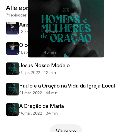
Alle episoder
71 episoder
Ainda Não é o Fim
12. apr. 2022
53 min
O cego de Jericó
11. apr. 2022
43 min
Jesus Nosso Modelo
Reviver
Jesus Nosso Modelo
6. apr. 2022
43 min
Paulo e a Oração na Vida da Igreja Local
21. mar. 2022
44 min
A Oração de Maria
14. mar. 2022
34 min
Vis mere