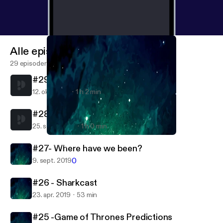
Alle episoder
29 episoder
#29- New car who dis?
12. okt. 2019
1 h 2 min
#28- Are we engaged?
25. sept. 2019
1 h 0 min
#25 -Game of Thrones Predictions
Settling For Eachother
#27- Where have we been?
0
9. sept. 2019
#26 - Sharkcast
23. apr. 2019
53 min
#25 -Game of Thrones Predictions