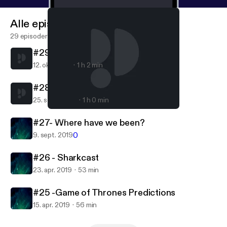
Alle episoder
29 episoder
#29- New car who dis?
12. okt. 2019
1 h 2 min
#28- Are we engaged?
25. sept. 2019
1 h 0 min
#28- Are we engaged?
Settling For Eachother
#27- Where have we been?
0
9. sept. 2019
#26 - Sharkcast
23. apr. 2019
53 min
#25 -Game of Thrones Predictions
15. apr. 2019
56 min