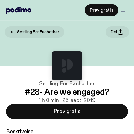
Prøv gratis
Settling For Eachother
Del
Settling For Eachother
#28- Are we engaged?
1 h 0 min · 25. sept. 2019
Prøv gratis
Beskrivelse