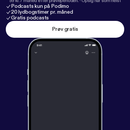
99 kr. / måned efter prøveperioden.
·
Opsig når som helst
Podcasts kun på Podimo
20 lydbogstimer pr. måned
Gratis podcasts
Prøv gratis