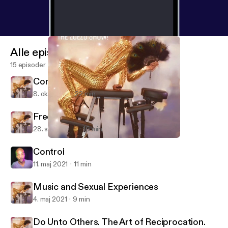
Alle episoder
15 episoder
Come Out With Pride
8. okt. 2021
22 min
Free To Be Me
28. sept. 2021
16 min
Do Unto Others. The Art of Reciprocation.
Sexuality On Oh No, The ZoeZo Show!
Control
11. maj 2021
11 min
Music and Sexual Experiences
4. maj 2021
9 min
Do Unto Others. The Art of Reciprocation.