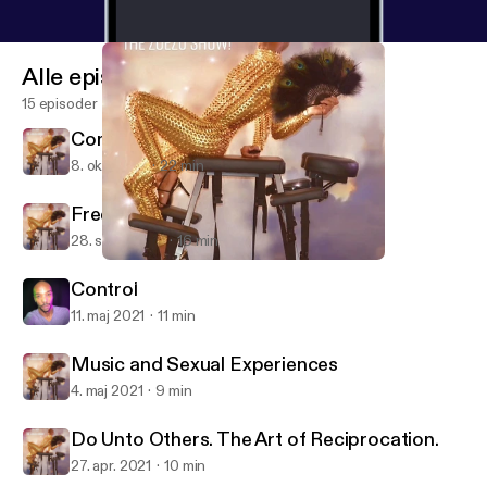
Alle episoder
15 episoder
Come Out With Pride
8. okt. 2021
22 min
Free To Be Me
28. sept. 2021
16 min
Music and Sexual Experiences
Sexuality On Oh No, The ZoeZo Show!
Control
11. maj 2021
11 min
Music and Sexual Experiences
4. maj 2021
9 min
Do Unto Others. The Art of Reciprocation.
27. apr. 2021
10 min