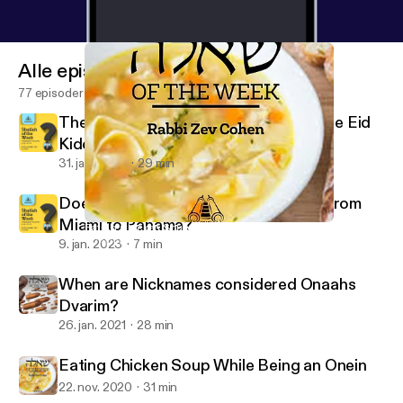
Alle episoder
77 episoder
The Ba'al Simcha is a Mechutin with the Eid
Kiddushin
31. jan. 2023
29 min
Does One Bentch Gomel after Flying from
Miami to Panama?
Eating Chicken Soup While Being an Onein
Shaylah of the Week - Yeshurun - Rabbi Zev Cohen
9. jan. 2023
7 min
When are Nicknames considered Onaahs
Dvarim?
26. jan. 2021
28 min
Eating Chicken Soup While Being an Onein
22. nov. 2020
31 min