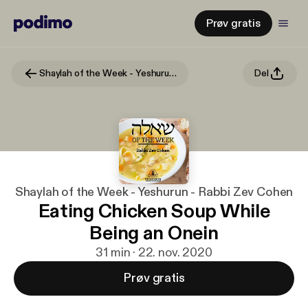
Prøv gratis
Shaylah of the Week - Yeshurun - Rabbi Zev Cohen
Del
Shaylah of the Week - Yeshurun - Rabbi Zev Cohen
Eating Chicken Soup While
Being an Onein
31 min · 22. nov. 2020
Prøv gratis