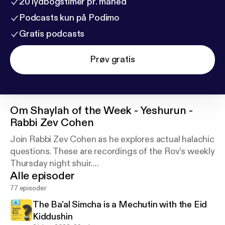
20 lydbogstimer pr. måned
Podcasts kun på Podimo
Gratis podcasts
Prøv gratis
Om
Shaylah of the Week - Yeshurun -
Rabbi Zev Cohen
Join Rabbi Zev Cohen as he explores actual halachic
questions. These are recordings of the Rov's weekly
Thursday night shuir.
Alle episoder
For more Yeshurun and Rabbi Cohen podcasts
search the iTunes, GooglePlay and Spotify stores.
77 episoder
The Ba'al Simcha is a Mechutin with the Eid
Kiddushin