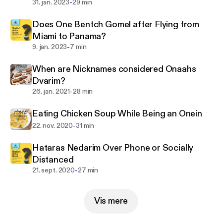
-
31. jan. 2023
29 min
Does One Bentch Gomel after Flying from
Miami to Panama?
-
9. jan. 2023
7 min
When are Nicknames considered Onaahs
Dvarim?
-
26. jan. 2021
28 min
Eating Chicken Soup While Being an Onein
-
22. nov. 2020
31 min
Hataras Nedarim Over Phone or Socially
Distanced
-
21. sept. 2020
27 min
Vis mere