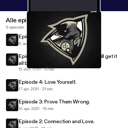
Alle episoder
9 episoder
Episode 6: Your All Caught Up!
6. aug. 2022
39 min
Episode 5: Losing Everything, but will get it
all back..
15. dec. 2021
15 min
Episode 4: Love Yourself.
Shxd's Podcast.
Episode 4: Love Yourself.
17. apr. 2021
21 min
Episode 3: Prove Them Wrong.
10. apr. 2021
19 min
Episode 2: Connection and Love.