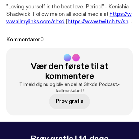
"Loving yourself is the best love. Period." - Kenishia
Shadwick. Follow me on all social media at
https://w
ww.allmylinks.com/shxd
[
https://www.twitch.tv/shx
d
]! Thank you everyone for taking your time to
listen. I love you all. See you on the next podcast,
Kommentarer
0
when I find a topic haha :)
Vær den første til at
kommentere
Tilmeld dig nu og bliv en del af Shxd's Podcast.-
fællesskabet!
Prøv gratis
Prøv gratis i 14 dage