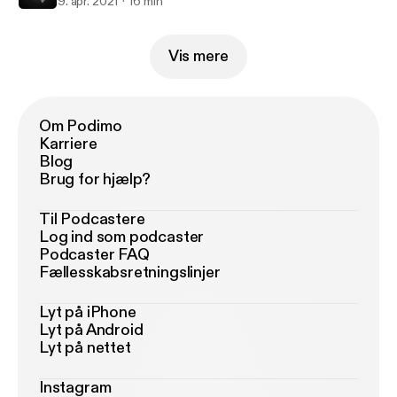
9. apr. 2021
16 min
Vis mere
Om Podimo
Karriere
Blog
Brug for hjælp?
Til Podcastere
Log ind som podcaster
Podcaster FAQ
Fællesskabsretningslinjer
Lyt på iPhone
Lyt på Android
Lyt på nettet
Instagram