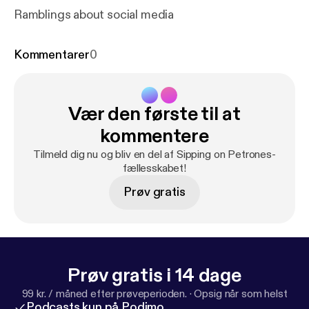
Ramblings about social media
Kommentarer
0
Vær den første til at
kommentere
Tilmeld dig nu og bliv en del af Sipping on Petrones-
fællesskabet!
Prøv gratis
Prøv gratis i 14 dage
99 kr. / måned efter prøveperioden.
·
Opsig når som helst
Podcasts kun på Podimo