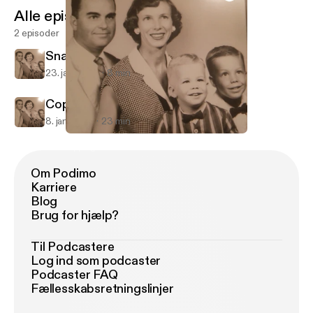
Alle episoder
2 episoder
Snapchat
23. jan. 2019
8 min
Cops and Corruption
8. jan. 2019
23 min
Snapchat
Sipping on Petrones
Om Podimo
Karriere
Blog
Brug for hjælp?
Til Podcastere
Log ind som podcaster
Podcaster FAQ
Fællesskabsretningslinjer