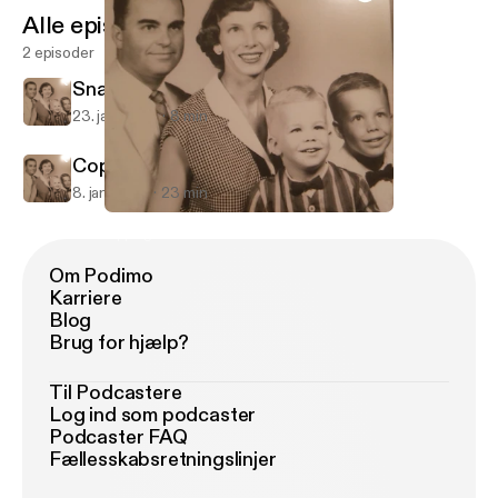
Alle episoder
2 episoder
Snapchat
23. jan. 2019
8 min
Cops and Corruption
8. jan. 2019
23 min
Cops and Corruption
Sipping on Petrones
Om Podimo
Karriere
Blog
Brug for hjælp?
Til Podcastere
Log ind som podcaster
Podcaster FAQ
Fællesskabsretningslinjer