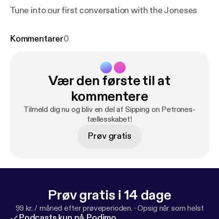
Tune into our first conversation with the Joneses
Kommentarer
0
Vær den første til at
kommentere
Tilmeld dig nu og bliv en del af Sipping on Petrones-
fællesskabet!
Prøv gratis
Prøv gratis i 14 dage
99 kr. / måned efter prøveperioden.
·
Opsig når som helst
Podcasts kun på Podimo