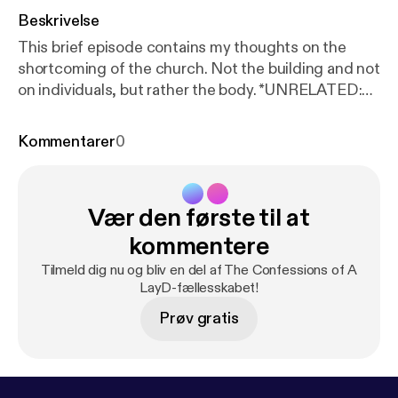
Beskrivelse
This brief episode contains my thoughts on the
shortcoming of the church. Not the building and not
on individuals, but rather the body. *UNRELATED:
this is officially Ep. 2 of Season 5. 😂 I’m doing
better these last 2Qs y’all.* --- Send in a voice
Kommentarer
0
message:
https://podcasters.spotify.com/pod/sho
w/theconfessionsofalayd/message
Support this
podcast:
https://podcasters.spotify.com/pod/show/
Vær den første til at
theconfessionsofalayd/support
[
https://podcasters.
spotify.com/pod/show/theconfessionsofalayd/sup
kommentere
port
]
Tilmeld dig nu og bliv en del af The Confessions of A
LayD-fællesskabet!
Prøv gratis