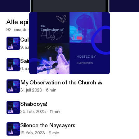
Alle episoder
92 episoder
Call ‘Em Out! I See You 👀
9. aug. 2023
31 min
Saints, We Gotta Do Better
6. aug. 2023
10 min
Call ‘Em Out! I See You 👀
The Confessions of A LayD
My Observation of the Church ⛪️
31. juli 2023
6 min
Shabooya!
26. feb. 2023
11 min
Silence the Naysayers
19. feb. 2023
9 min