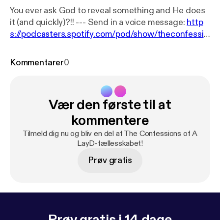
You ever ask God to reveal something and He does
it (and quickly)?!! --- Send in a voice message:
http
s://podcasters.spotify.com/pod/show/theconfessio
nsofalayd/message
Support this podcast:
https://p
odcasters.spotify.com/pod/show/theconfessionsof
Kommentarer
0
alayd/support
[
https://podcasters.spotify.com/pod/
show/theconfessionsofalayd/support
]
Vær den første til at
kommentere
Tilmeld dig nu og bliv en del af The Confessions of A
LayD-fællesskabet!
Prøv gratis
Prøv gratis i 14 dage