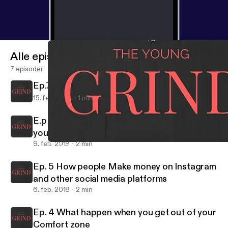
Alle episoder
7 episoder
Ep.7 Are books the cheat code for life?
15. feb. 2018
1 min
E.p 6 The first step you need to make when
you grow a personal bread
9. feb. 2018
2 min
Ep. 5 How people Make money on Instagram and other social me
TheYoungGrind
Ep. 5 How people Make money on Instagram
and other social media platforms
6. feb. 2018
2 min
Ep. 4 What happen when you get out of your
Comfort zone