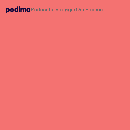
Podcasts
Lydbøger
Om Podimo