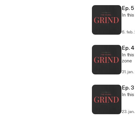
Ep. 5
In thi
6. feb.
Ep. 4
In thi
zone
31. jan
Ep. 
In thi
23. jan