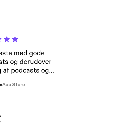
neste med gode
sts og derudover
 af podcasts og
rmt anbefales, om
n
App Store
udelukkende pga
 Klovn podcast,
g Han duo 😁 👍
t