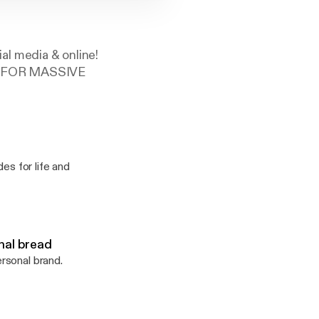
l media & online!
OW FOR MASSIVE
es for life and
nal bread
rsonal brand.