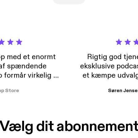
pp med et enormt
Rigtig god tje
 af spændende
eksklusive podca
formår virkelig at
et kæmpe udvalg
 der takler de lidt
lydbøger. Kan va
pp Store
Søren Jense
r. At der så også
ikke andet så 
 til en billig pris,
Dårligdommerne,
et min favorit app.
Hakkedrengene o
Vælg dit abonnemen