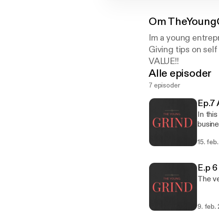
Om
TheYoung
Im a young entrep
Giving tips on s
VALUE!!
Alle episoder
7 episoder
Ep.7 
In thi
busin
15. feb
E.p 6
The ve
9. feb.