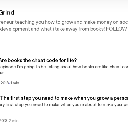
Grind
reneur teaching you how to grow and make money on socia
elf development and what i take away from books! FOLL
Are books the cheat code for life?
s episode I’m going to be talking about how books are like cheat cod
ess
-
. 2018
1 min
 The first step you need to make when you grow a perso
ry first step you need to make when you’re about to make your pe
-
 2018
2 min