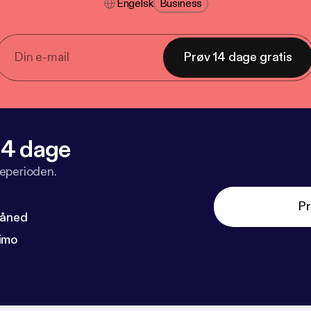
Engelsk
Business
Prøv 14 dage gratis
 14 dage
veperioden.
Pr
måned
imo