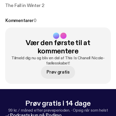
The Fall in Winter 2
Kommentarer
0
Vær den første til at
kommentere
Tilmeld dig nu og bliv en del af This Is Chanell Nicole-
fællesskabet!
Prøv gratis
Prøv gratis i 14 dage
99 kr. / måned efter prøveperioden.
·
Opsig når som helst
Podcasts kun på Podimo