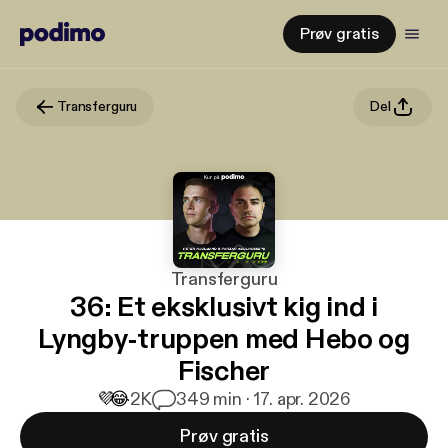
Prøv gratis
Transferguru
Del
Transferguru
36: Et eksklusivt kig ind i
Lyngby-truppen med Hebo og
Fischer
💜
😂
2K
3
49 min · 17. apr. 2026
Prøv gratis