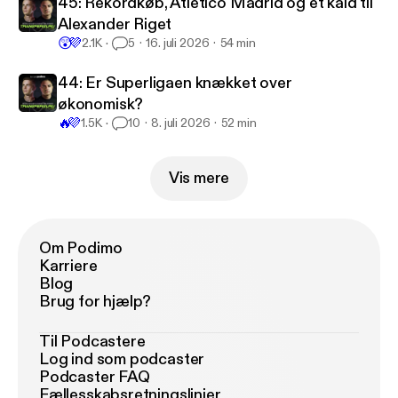
45: Rekordkøb, Atlético Madrid og et kald til
Alexander Riget
😲
💜
2.1K
5
16. juli 2026
54 min
44: Er Superligaen knækket over
økonomisk?
🔥
💜
1.5K
10
8. juli 2026
52 min
Vis mere
Om Podimo
Karriere
Blog
Brug for hjælp?
Til Podcastere
Log ind som podcaster
Podcaster FAQ
Fællesskabsretningslinjer