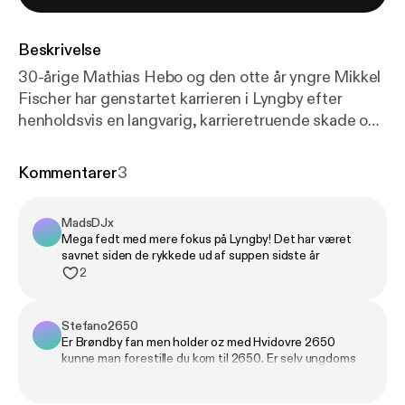
Beskrivelse
30-årige Mathias Hebo og den otte år yngre Mikkel
Fischer har genstartet karrieren i Lyngby efter
henholdsvis en langvarig, karrieretruende skade og
et mislykket ophold i udlandet. Men hvor
konkurrencedygtig er truppen i klubben, der spiller
Kommentarer
3
for at vende tilbage i Superligaen, og hvordan ser
transfer-planerne ud for de to holdkammerater?
MadsDJx
Hebo og Fischer kommer også ind på, hvilke
Mega fedt med mere fokus på Lyngby! Det har været
medspillere de vurderer til at kunne være blevet
savnet siden de rykkede ud af suppen sidste år
statsminister og alfons, hvis de ikke var blevet
2
fodboldspillere.
Stefano2650
Er Brøndby fan men holder oz med Hvidovre 2650
kunne man forestille du kom til 2650. Er selv ungdoms
træner for min datter u13 Hvidovre