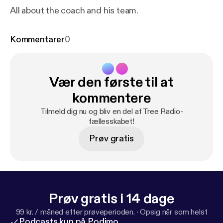
All about the coach and his team.
Kommentarer
0
Vær den første til at
kommentere
Tilmeld dig nu og bliv en del af Tree Radio-
fællesskabet!
Prøv gratis
Prøv gratis i 14 dage
99 kr. / måned efter prøveperioden.
·
Opsig når som helst
Podcasts kun på Podimo