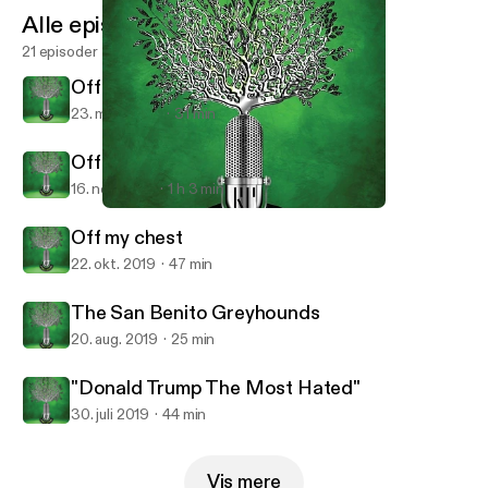
Alle episoder
21 episoder
Off my Chest COVID-19
23. mar. 2020
31 min
Off My Chest
16. nov. 2019
1 h 3 min
The San Benito Greyhounds
Tree Radio
Off my chest
22. okt. 2019
47 min
The San Benito Greyhounds
20. aug. 2019
25 min
"Donald Trump The Most Hated"
30. juli 2019
44 min
Vis mere