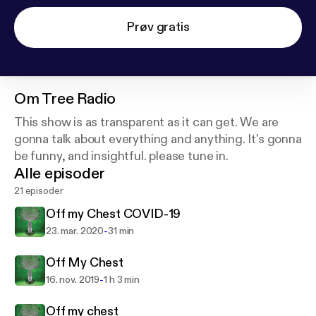
Prøv gratis
Om
Tree Radio
This show is as transparent as it can get. We are
gonna talk about everything and anything. It's gonna
be funny, and insightful. please tune in.
Alle episoder
21 episoder
Off my Chest COVID-19
-
23. mar. 2020
31 min
Off My Chest
-
16. nov. 2019
1 h 3 min
Off my chest