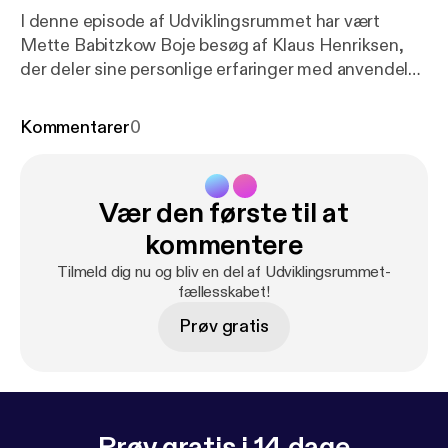
I denne episode af Udviklingsrummet har vært
Mette Babitzkow Boje besøg af Klaus Henriksen,
der deler sine personlige erfaringer med anvendelse
af JTI i både sit arbejds- og privatliv. Gennem
samtalen belyser Klaus Henriksen, hvordan
Kommentarer
0
forståelsen af forskellige personlighedstyper kan
forbedre kommunikationen og samarbejdet i teams,
samt hvordan det kan bidrage til bedre ledelse ved
Vær den første til at
at anerkende og værdsætte forskelligheder.
Episoden giver dig indblik i, hvordan typeteori ikke
kommentere
kun er et værktøj til selvforståelse, men også en
Tilmeld dig nu og bliv en del af Udviklingsrummet-
metode til at styrke relationer på arbejdspladsen og
fællesskabet!
i privaten.
Prøv gratis
Prøv gratis i 14 dage