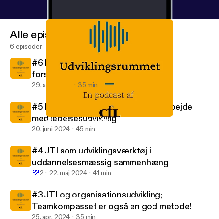
Alle episoder
6 episoder
#6 HR-partnerens arbejde med JTI i
forsikringsbranchen
29. aug. 2024
35 min
#5 Den selvstændige konsulents arbejde
med ledelsesudvikling
#2 JTI og lederudvikling
Udviklingsrummet
20. juni 2024
45 min
#4 JTI som udviklingsværktøj i
uddannelsesmæssig sammenhæng
💜
2
22. maj 2024
41 min
#3 JTI og organisationsudvikling;
Teamkompasset er også en god metode!
25. apr. 2024
35 min