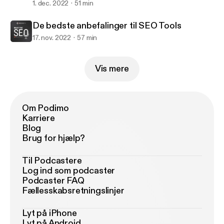
1. dec. 2022
51 min
De bedste anbefalinger til SEO Tools
17. nov. 2022
57 min
Vis mere
Om Podimo
Karriere
Blog
Brug for hjælp?
Til Podcastere
Log ind som podcaster
Podcaster FAQ
Fællesskabsretningslinjer
Lyt på iPhone
Lyt på Android