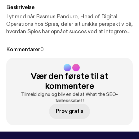
Beskrivelse
Lyt med når Rasmus Panduro, Head of Digital
Operations hos Spies, deler sit unikke perspektiv på,
hvordan Spies har opnået succes ved at integrere
ChatGPT og AI i deres arbejdsprocesser - både
indenfor SEO og på tværs af deres
Kommentarer
0
forretningsområder.
Vær den første til at
kommentere
Tilmeld dig nu og bliv en del af What the SEO-
fællesskabet!
Prøv gratis