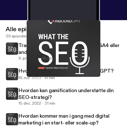
Alle episoder
39 episoder
Track med tillid: Sikre din data med GA4 eller
andre alternative trackingplatforme
9. juni 2023
18 min
Hvordan anvender Spies AI og ChatGPT?
16. mar. 2023
41 min
Hvordan anvender Spies AI og ChatGPT?
What the SEO
Hvordan kan gamification understøtte din
SEO-strategi?
15. dec. 2022
31 min
Hvordan kommer man i gang med digital
marketing i en start- eller scale-up?