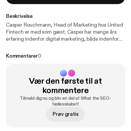
Beskrivelse
Casper Rouchmann, Head of Marketing hos United
Fintech er med som gæst. Casper har mange års
erfaring indenfor digital marketing, både indenfor
start- og scale-up virksomheder. Han deler ud af
sine mange erfaringer gode som dårlige, og deler
Kommentarer
0
ud af det, som han gerne ville have vidst inden han
selv startede med digital marketing i sin tid. Lyt
med og hør hvad der er vigtigt at være opmærksom
Vær den første til at
på, og hvilke værktøjer der er rigtig gode at bruge
som start- eller scale-up virksomhed.
kommentere
Tilmeld dig nu og bliv en del af What the SEO-
fællesskabet!
Prøv gratis