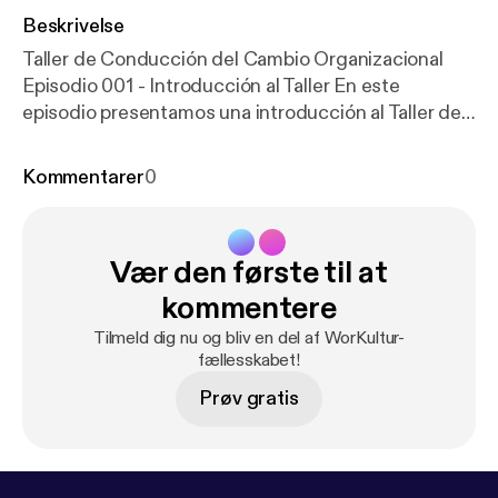
Beskrivelse
Taller de Conducción del Cambio Organizacional
Episodio 001 - Introducción al Taller En este
episodio presentamos una introducción al Taller de
Conducción del Cambio Organizacional. El objetivo
del taller es que los participantes conozcan algunas
Kommentarer
0
estrategias y herramientas para conducir de forma
efectiva los procesos de cambio en su organización,
en equipos de trabajo y en las personas. Visítanos
Vær den første til at
en www.workultur.com o contáctanos via mail a
contacto@workultur.com
kommentere
Tilmeld dig nu og bliv en del af WorKultur-
fællesskabet!
Prøv gratis