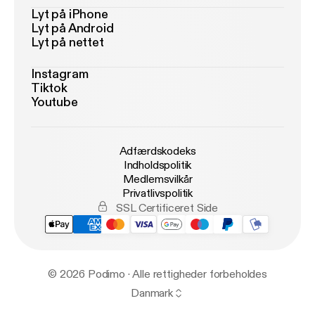
Lyt på iPhone
Lyt på Android
Lyt på nettet
Instagram
Tiktok
Youtube
Adfærdskodeks
Indholdspolitik
Medlemsvilkår
Privatlivspolitik
SSL Certificeret Side
© 2026 Podimo · Alle rettigheder forbeholdes
Danmark