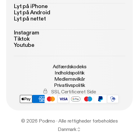
Lyt på iPhone
Lyt på Android
Lyt på nettet
Instagram
Tiktok
Youtube
Adfærdskodeks
Indholdspolitik
Medlemsvilkår
Privatlivspolitik
SSL Certificeret Side
© 2026 Podimo · Alle rettigheder forbeholdes
Danmark